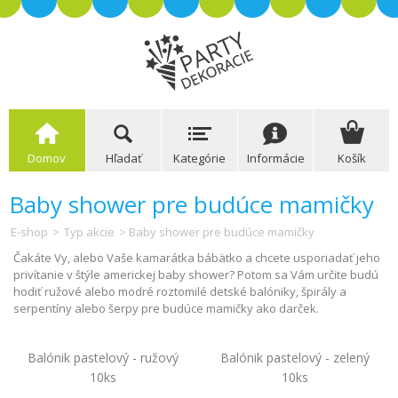
Domov
Hľadať
Kategórie
Informácie
Košík
Baby shower pre budúce mamičky
E-shop
>
Typ akcie
> Baby shower pre budúce mamičky
Čakáte Vy, alebo Vaše kamarátka bábätko a chcete usporiadať jeho
privítanie v štýle americkej baby shower? Potom sa Vám určite budú
hodiť ružové alebo modré roztomilé detské balóniky, špirály a
serpentíny alebo šerpy pre budúce mamičky ako darček.
Balónik pastelový - ružový
Balónik pastelový - zelený
10ks
10ks