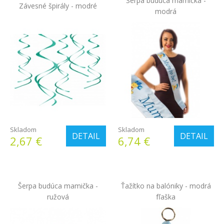
Šerpa budúca mamička -
Závesné špirály - modré
modrá
Skladom
Skladom
DETAIL
DETAIL
2,67 €
6,74 €
Šerpa budúca mamička -
Ťažítko na balóniky - modrá
ružová
fľaška