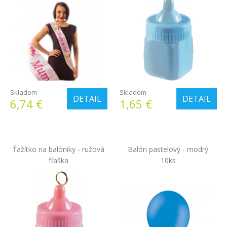
Skladom
Skladom
DETAIL
DETAIL
6,74 €
1,65 €
Ťažítko na balóniky - ružová
Balón pastelový - modrý
fľaška
10ks