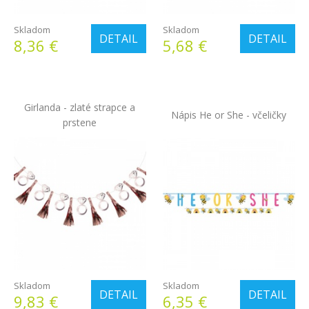
Skladom
Skladom
DETAIL
DETAIL
8,36 €
5,68 €
Girlanda - zlaté strapce a
Nápis He or She - včeličky
prstene
Skladom
Skladom
DETAIL
DETAIL
9,83 €
6,35 €