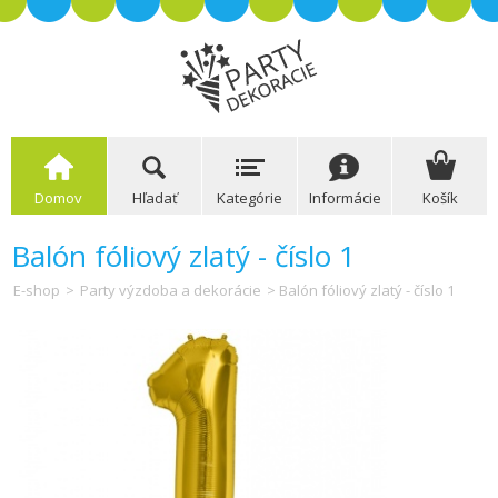
Domov
Hľadať
Kategórie
Informácie
Košík
Balón fóliový zlatý - číslo 1
E-shop
>
Party výzdoba a dekorácie
> Balón fóliový zlatý - číslo 1