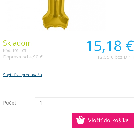
15,18 €
Skladom
Kód: 105-105
Doprava od 4,90 €
12,55 € bez DPH
Spýtať sa predavača
Počet