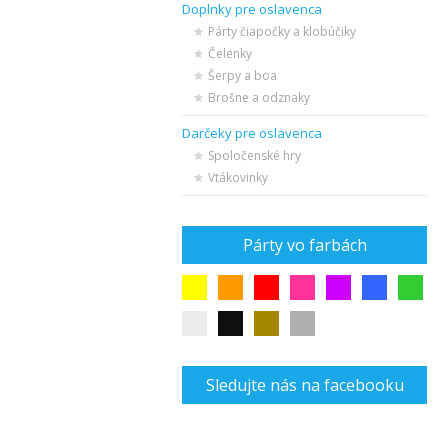
Doplnky pre oslavenca
Párty čiapočky a klobúčiky
Čelenky
Šerpy a boa
Brošne a odznaky
Darčeky pre oslavenca
Spoločenské hry
Vtákovinky
Párty vo farbách
Sledujte nás na facebooku