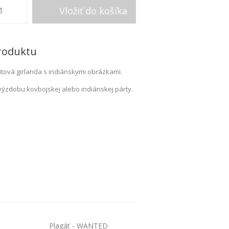
roduktu
itová girlanda s indiánskymi obrázkami.
výzdobu kovbojskej alebo indiánskej párty.
Plagát - WANTED