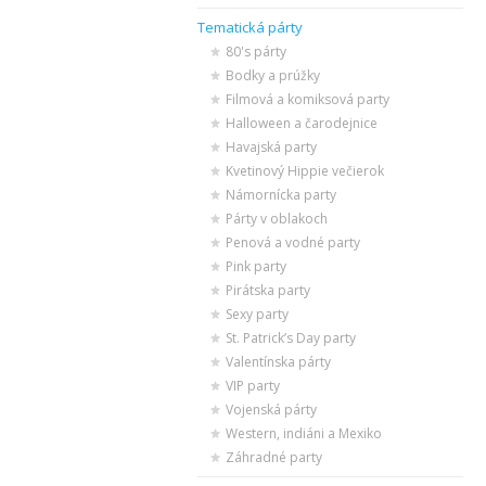
Tematická párty
80's párty
Bodky a prúžky
Filmová a komiksová party
Halloween a čarodejnice
Havajská party
Kvetinový Hippie večierok
Námornícka party
Párty v oblakoch
Penová a vodné party
Pink party
Pirátska party
Sexy party
St. Patrick’s Day party
Valentínska párty
VIP party
Vojenská párty
Western, indiáni a Mexiko
Záhradné party