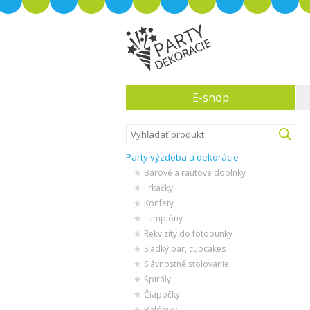
E-shop
Party výzdoba a dekorácie
Barové a rautové doplnky
Frkačky
Konfety
Lampióny
Rekvizity do fotobunky
Sladký bar, cupcakes
Slávnostné stolovanie
Špirály
Čiapočky
Balóniky