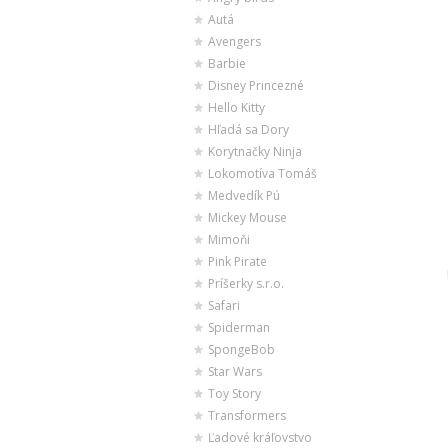
Autá
Avengers
Barbie
Disney Princezné
Hello Kitty
Hľadá sa Dory
Korytnačky Ninja
Lokomotíva Tomáš
Medvedík Pú
Mickey Mouse
Mimoňi
Pink Pirate
Príšerky s.r.o.
Safari
Spiderman
SpongeBob
Star Wars
Toy Story
Transformers
Ľadové kráľovstvo