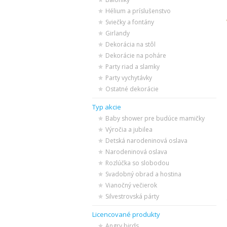
Hélium a príslušenstvo
Sviečky a fontány
Girlandy
Dekorácia na stôl
Dekorácie na poháre
Party riad a slamky
Party vychytávky
Ostatné dekorácie
Typ akcie
Baby shower pre budúce mamičky
Výročia a jubilea
Detská narodeninová oslava
Narodeninová oslava
Rozlúčka so slobodou
Svadobný obrad a hostina
Vianočný večierok
Silvestrovská párty
Licencované produkty
Angry birds