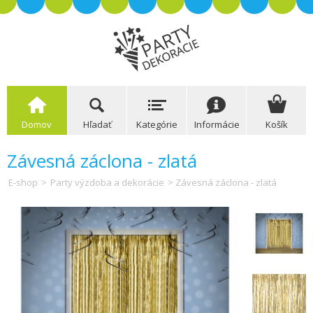
Domov
Hľadať
Kategórie
Informácie
Košík
Závesná záclona - zlatá
E-shop
>
Party výzdoba a dekorácie
> Závesná záclona - zlatá